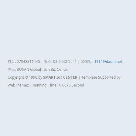
전화: 07042311445 | 팩스: 02-6442-9941 | 이메일:
rf114@daum.net
|
주소: BUSAN Global Tech Biz Center
Copyright © 1998 by
SMART IoT CENTER
| Template Supported by:
WebThemez | Running_Time : 0.0073 Second